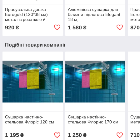
Прасувальна дошка
Алюмінієва сушарка для
Пра
Eurogold (120*38 см)
білизни підлогова Elegant
Euro
метал із розеткою й
18 м,
мета
підрукавником
920
1 580
870
₴
₴
Подібні товари компанії
Сушарка настінно-
Сушарка настінно-
Суша
стельова Флоріс 120 см
стельова Флорис 170 см
мета
1 195
1 250
710
₴
₴