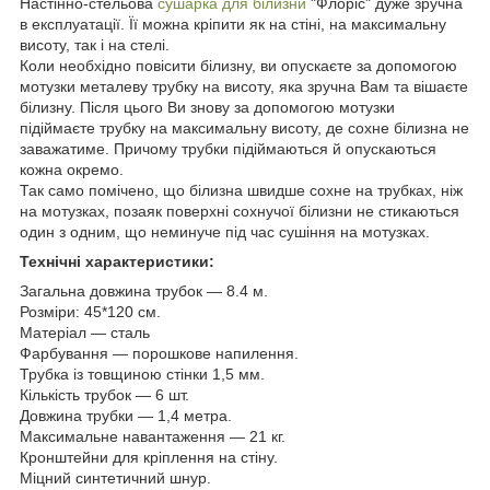
Настінно-стельова
сушарка для білизни
"Флоріс" дуже зручна
в експлуатації. Її можна кріпити як на стіні, на максимальну
висоту, так і на стелі.
Коли необхідно повісити білизну, ви опускаєте за допомогою
мотузки металеву трубку на висоту, яка зручна Вам та вішаєте
білизну. Після цього Ви знову за допомогою мотузки
підіймаєте трубку на максимальну висоту, де сохне білизна не
заважатиме. Причому трубки підіймаються й опускаються
кожна окремо.
Так само помічено, що білизна швидше сохне на трубках, ніж
на мотузках, позаяк поверхні сохнучої білизни не стикаються
один з одним, що неминуче під час сушіння на мотузках.
Технічні характеристики:
Загальна довжина трубок — 8.4 м.
Розміри: 45*120 см.
Матеріал — сталь
Фарбування — порошкове напилення.
Трубка із товщиною стінки 1,5 мм.
Кількість трубок — 6 шт.
Довжина трубки — 1,4 метра.
Максимальне навантаження — 21 кг.
Кронштейни для кріплення на стіну.
Міцний синтетичний шнур.