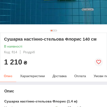
Сушарка настінно-стельова Флорис 140 см
В наявності
Код: fl14
Роздріб
1 210
₴
Опис
Характеристики
Доставка
Оплата
Умови п
Опис
Сушарка настінно-стельова Флорис (1.4 м)