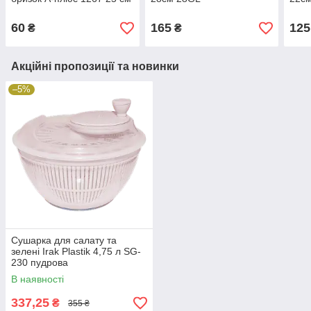
60
165
125
₴
₴
Акційні пропозиції та новинки
–5%
Сушарка для салату та
зелені Irak Plastik 4,75 л SG-
230 пудрова
В наявності
337,25
₴
355 ₴