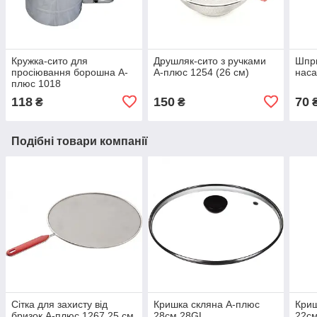
Кружка-сито для
Друшляк-сито з ручками
Шпри
просіювання борошна А-
А-плюс 1254 (26 см)
нас
плюс 1018
118
150
70
₴
₴
Подібні товари компанії
Сітка для захисту від
Кришка скляна А-плюс
Криш
бризок А-плюс 1267 25 см
28см 28GL
22с