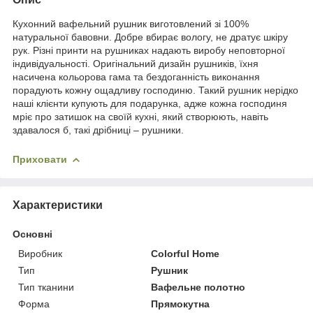
Кухонний вафельний рушник виготовлений зі 100%
натуральної бавовни. Добре вбирає вологу, не дратує шкіру
рук. Різні принти на рушниках надають виробу неповторної
індивідуальності. Оригінальний дизайн рушників, їхня
насичена кольорова гама та бездоганність виконання
порадують кожну ощадливу господиню. Такий рушник нерідко
наші клієнти купують для подарунка, адже кожна господиня
мріє про затишок на своїй кухні, який створюють, навіть
здавалося б, такі дрібниці – рушники.
Приховати
Характеристики
Основні
Виробник
Colorful Home
Тип
Рушник
Тип тканини
Вафельне полотно
Форма
Прямокутна