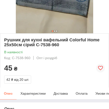
Рушник для кухні вафельний Colorful Home
25х50см сірий С-7538-960
В наявності
Код: С-7538-960
Опт і роздріб
45
₴
42 ₴
від 20 шт.
Опис
Характеристики
Доставка
Оплата
Умови п
Опис