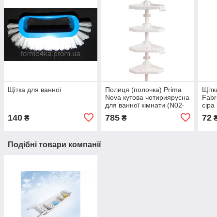
Щітка для ванної
Полиця (полочка) Prima
Щітк
Nova кутова чотириярусна
Fabr
для ванної кімнати (N02-
сіра
01)
140
785
72
₴
₴
Подібні товари компанії