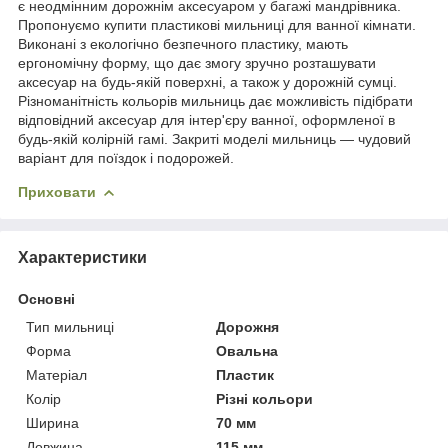
є неодмінним дорожнім аксесуаром у багажі мандрівника.
Пропонуємо купити пластикові мильниці для ванної кімнати.
Виконані з екологічно безпечного пластику, мають
ергономічну форму, що дає змогу зручно розташувати
аксесуар на будь-якій поверхні, а також у дорожній сумці.
Різноманітність кольорів мильниць дає можливість підібрати
відповідний аксесуар для інтер'єру ванної, оформленої в
будь-якій колірній гамі. Закриті моделі мильниць — чудовий
варіант для поїздок і подорожей.
Приховати
Характеристики
Основні
Тип мильниці
Дорожня
Форма
Овальна
Матеріал
Пластик
Колір
Різні кольори
Ширина
70 мм
Довжина
115 мм