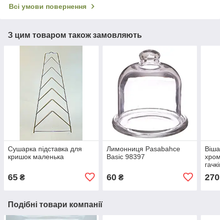
Всі умови повернення
З цим товаром також замовляють
Сушарка підставка для
Лимонниця Pasabahce
Віша
кришок маленька
Basic 98397
хром
гачкі
65
60
270
₴
₴
Подібні товари компанії