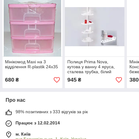
Мінікомод Maxi на 3
Полиця Prima Nova,
Міні
відділення R-plastik 24х35
кутова у ванну 4 яруса,
Конс
сталева трубка, білий
беж
(N01-01)
680
945
380
₴
₴
Про нас
98% позитивних з 333 відгуків за рік
Працює з 12.02.2014
м. Київ