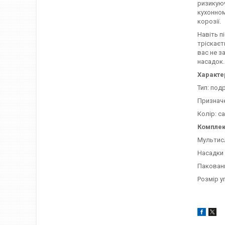
ризикуюч
кухонном
корозії.
Навіть п
тріскаєт
вас не з
насадок.
Характе
Тип: под
Призначе
Колір: с
Комплек
Мультисл
Насадки 
Пакованн
Розмір уп