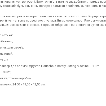
и поранитися, всі овочі. Електричність вам не знадобиться, прилад пра
у столі або будь-якій іншій поверхні завдяки особливій силіконовій підк
ісля кількох років використання леза залишаться гострими. Корпус виро
ься й не гнеться в процесі експлуатації. Ви можете самостійно регулювати
алишиться жодних згризків. У процесі обертання ергономічної ручки їжа
ристика:
рібнювач;
ння: для овочів;
алатовий.
тація:
айсер для овочів і фруктів Household Rotary Cutting Machine — 1 шт.;
— 3 шт.;
я: картонна коробка;
аковки: 24,00 х 19,00 х 12,50 см.