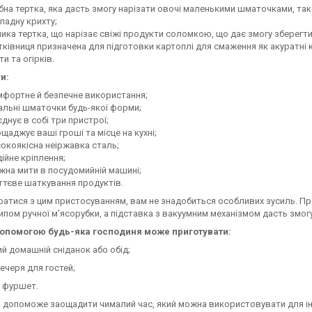
бна тертка, яка дасть змогу нарізати овочі маленькими шматочками, тако
адну крихту;
ика тертка, що нарізає свіжі продукти соломкою, що дає змогу зберегти 
ківниця призначена для підготовки картоплі для смаження як акуратні 
ти та огірків.
и:
фортне й безпечне використання;
альні шматочки будь-якої форми;
днує в собі три пристрої;
щаджує ваші гроші та місце на кухні;
окоякісна неіржавка сталь;
ійне кріплення;
на мити в посудомийній машині;
тєве шаткування продуктів.
атися з цим пристосуванням, вам не знадобиться особливих зусиль. Про
ипом ручної м'ясорубки, а підставка з вакуумним механізмом дасть змогу
допомогою будь-яка господиня може приготувати:
й домашній сніданок або обід;
ечеря для гостей;
 фуршет.
 допоможе заощадити чималий час, який можна використовувати для інш