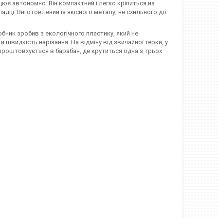
цює автономно. Він компактний і легко кріпиться на
ладці. Виготовлений із якісного металу, не схильного до
бник зробив з екологічного пластику, який не
 швидкість нарізання. На відміну від звичайної терки, у
 проштовхується в барабан, де крутиться одна з трьох