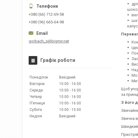
дрі
шокол
+380 (66) 712-69-58
вел
шат
+380 (96) 665-64-98
капус
Переваг
gorbach_s@bigmir.net
Ком
Іде
Поє
Зао
Графік роботи
Вис
Над
Мож
Понеділок
Вихідний
Мит
Вівторок
10:00
16:00
Щоб упор
Середа
10:00
16:00
за принц
Четвер
10:00
16:00
З його 
Пʼятниця
10:00
16:00
Субота
10:00
15:00
Звичайни
Неділя
Вихідний
Звична в
Швидкий
Пристрій