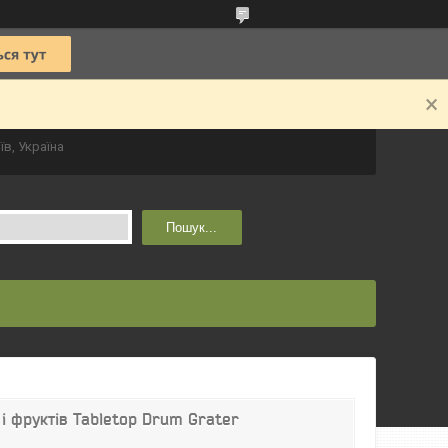
їв, Україна
Пошук...
і фруктів Tabletop Drum Grater