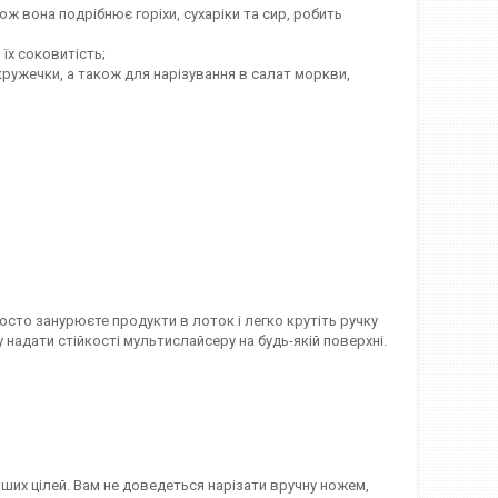
ж вона подрібнює горіхи, сухаріки та сир, робить
їх соковитість;
кружечки, а також для нарізування в салат моркви,
сто занурюєте продукти в лоток і легко крутіть ручку
 надати стійкості мультислайсеру на будь-якій поверхні.
их цілей. Вам не доведеться нарізати вручну ножем,