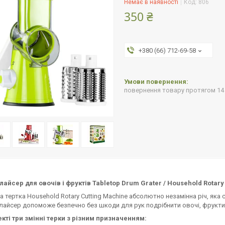
Немає в наявності
Код:
806
350 ₴
+380 (66) 712-69-58
повернення товару протягом 14
айсер для овочів і фруктів Tabletop Drum Grater / Household Rotary
а тертка Household Rotary Cutting Machine абсолютно незамінна річ, яка
айсер допоможе безпечно без шкоди для рук подрібнити овочі, фрукти, г
кті три змінні терки з різним призначенням: