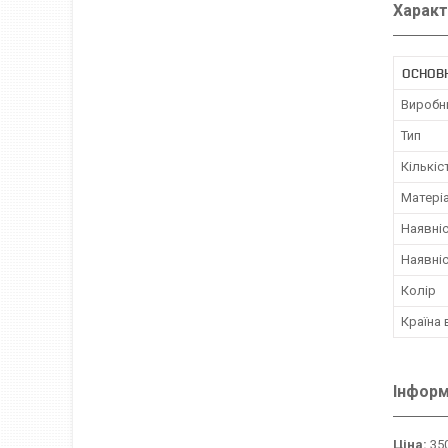
Характ
ОСНОВ
Виробн
Тип
Кількіс
Матері
Наявніс
Наявні
Колір
Країна
Інформ
Ціна:
350