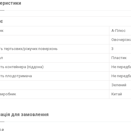
еристики
НІ
ик
А-Плюс
Овочерізк
ть тертьових/ріжучих поверхонь
3
ал
Пластик
ть контейнера (піддона)
Не передб
сть плодотримача
Не передб
Зелений
 виробник
Китай
ація для замовлення
 ₴