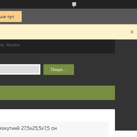
їв, Україна
Пошук...
окутний 27,5х25,5х7,5 см