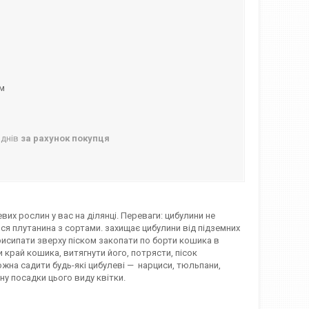
ом
 днів
за рахунок покупця
их рослин у вас на ділянці. Переваги: цибулини не
я плутанина з сортами. захищає цибулини від підземних
рисипати зверху піском закопати по борти кошика в
 край кошика, витягнути його, потрясти, пісок
ожна садити будь-які цибулеві — нарциси, тюльпани,
ну посадки цього виду квітки.