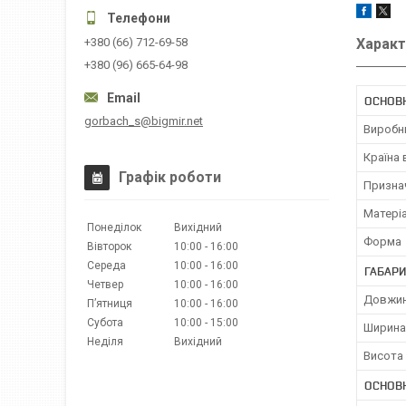
Характ
+380 (66) 712-69-58
+380 (96) 665-64-98
ОСНОВН
gorbach_s@bigmir.net
Виробн
Країна
Графік роботи
Призна
Матері
Понеділок
Вихідний
Форма
Вівторок
10:00
16:00
Середа
10:00
16:00
ГАБАРИ
Четвер
10:00
16:00
Довжи
Пʼятниця
10:00
16:00
Субота
10:00
15:00
Ширина
Неділя
Вихідний
Висота
ОСНОВ