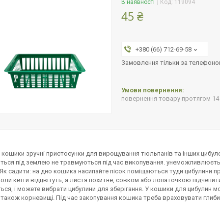
В наявності
Код:
119094
45 ₴
+380 (66) 712-69-58
Замовлення тільки за телефон
повернення товару протягом 14
 кошики зручні пристосунки для вирощування тюльпанів та інших цибулев
ться під землею не травмуються під час викопування. унеможливлюєтьс
 Як садити: на дно кошика насипайте пісок поміщаються туди цибулини п
оли квіти відцвітуть, а листя похитне, совком або лопаточкою підчепити
ься, і можете вибрати цибулини для зберігання. У кошики для цибулин м
а також корневищі. Під час закопування кошика треба враховувати глиби