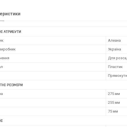
еристики
І АТРИБУТИ
ик
Алеана
 виробник
Україна
чення
Для розса
ал
Пластик
Прямокут
ТНІ РОЗМІРИ
на
275 мм
255 мм
75 мм
НІ