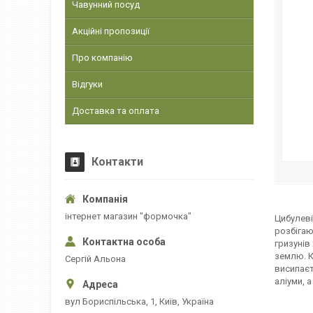
Чавунний посуд
Акційні пропозиції
Про компанію
Відгуки
Доставка та оплата
Контакти
інтернет магазин "формочка"
Цибулеві
розбігаю
гризунів
землю. К
Сергій Альона
висипаєт
аліуми, 
вул Бориспільська, 1, Київ, Україна