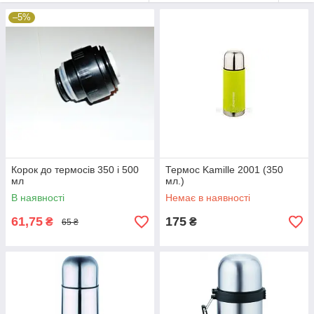
–5%
Корок до термосів 350 і 500
Термос Kamille 2001 (350
мл
мл.)
В наявності
Немає в наявності
61,75
175
₴
₴
65 ₴